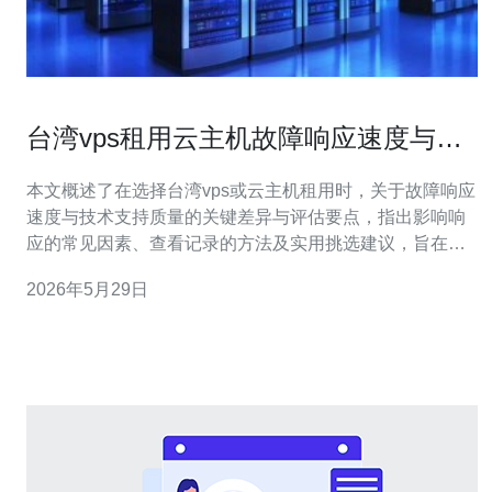
台湾vps租用云主机故障响应速度与技
术支持对比
本文概述了在选择台湾vps或云主机租用时，关于故障响应
速度与技术支持质量的关键差异与评估要点，指出影响响
应的常见因素、查看记录的方法及实用挑选建议，旨在帮
助企业与个人在服务可用性与维护效率之间做出更符合业
2026年5月29日
务需求的抉择。 哪些因素会影响故障响应速度？ 故障响应
速度受多重因素影响，包含服务商的SLA条款、支持渠道
（电话、工单、在线聊天）、值班工程