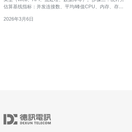
估算基线指标：并发连接数、平均/峰值CPU、内存、存储
IO、月流量（入/出）。步骤三：确定合规/数据主权需求
2026年3月6日
（是否要求数据存放在台湾本地）。 2. 选择服务范围与地
域确认步骤一：确认AWS在台湾的可用区域（Region）与
可用服务清单（EC