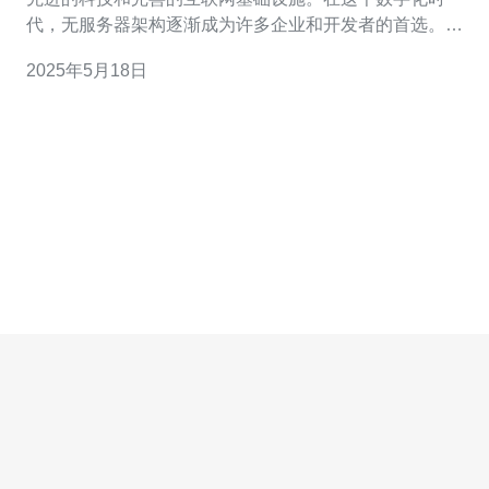
代，无服务器架构逐渐成为许多企业和开发者的首选。那
么，台湾的无服务器情况如何呢？让我们来简要介绍一
2025年5月18日
下。 台湾的许多企业和开发者已经意识到无服务器架构的
优势，开始将其应用于各种场景中。无服务器架构可以帮
助他们降低成本、提高灵活性、