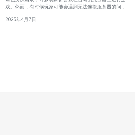
戏。然而，有时候玩家可能会遇到无法连接服务器的问
题，这可能是因为服务器地址发生了变化。在本文中，我
2025年4月7日
们将为您提供查询台湾剑灵服务器地址的方法。 官方网站
是查询台湾剑灵服务器地址的首选方法。您可以通过访问
台湾剑灵的官方网站，找到相