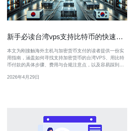
新手必读台湾vps支持比特币的快速上
手和常见坑位
本文为刚接触海外主机与加密货币支付的读者提供一份实
用指南，涵盖如何寻找支持加密货币的台湾VPS、用比特
币付款的具体步骤、费用与合规注意点，以及容易踩到的
坑和对应的解决方案，旨在帮助你在最短时间内安全上手
2026年4月29日
并避免常见失误。 哪里可以找到支持比特币付款的台湾
VPS供应商？ 寻找支持比特币的台湾VPS可以从几类渠道
入手：一是主流VPS聚合类网站和对比