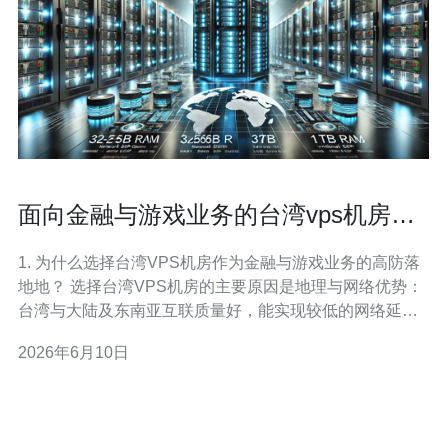
面向金融与游戏业务的台湾vps机房高
防空间落地案例分析
1. 为什么选择台湾VPS机房作为金融与游戏业务的高防落
地地？ 选择台湾VPS机房的主要原因是地理与网络优势：
台湾与大陆及东南亚互联质量好，能实现较低的网络延
迟；同时机房通常支持多线BGP接入与充足的带宽，便于
2026年6月10日
部署高防设备。对于金融业务，网络稳定与合规要求高；
对于游戏业务，延迟敏感且流量波动大，台湾机房在成本
和性能上通常具备良好平衡，便于落地高