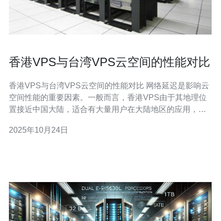
香港VPS与台湾VPS云空间的性能对比
香港VPS与台湾VPS云空间的性能对比 网络延迟是影响云
空间性能的重要因素。一般而言，香港VPS由于其地理位
置接近中国大陆，适合有大量用户在大陆地区的应用，网
络延迟相对较低，通常在20-40毫秒之间。而台湾VPS的延
2025年10月24日
迟则会稍高一些，大约在30-50毫秒之间，尤其是对于大陆
用户访问时，可能会略有延迟。因此，如果你的目标用户
主要在大陆，香港VPS可能会