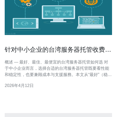
针对中小企业的台湾服务器托管收费套
餐精选推荐
概述 — 最好、最佳、最便宜的台湾服务器托管如何选 对
于中小企业而言，选择合适的台湾服务器托管既要看性能
和稳定性，也要兼顾成本与支援服務。本文从“最好”（稳定
与 SLA）、“最佳”（性价比）与“最便宜”（预算友好）三个
2026年4月12日
角度出发，评测并推荐适合不同业务需求的收费套餐，帮
助企业用有限预算获得可靠的主机环境。 为什么选择台湾
服务器托管对中小企业有利