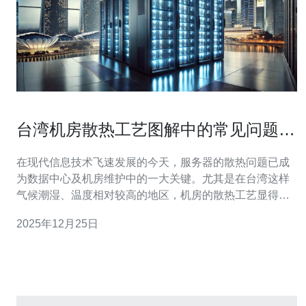
台湾机房散热工艺图解中的常见问题与
解决方案
在现代信息技术飞速发展的今天，服务器的散热问题已成
为数据中心及机房维护中的一大关键。尤其是在台湾这样
气候潮湿、温度相对较高的地区，机房的散热工艺显得尤
为重要。本文将为您详细解析台湾机房散热工艺图解中的
2025年12月25日
常见问题及其解决方案，帮助您更好地管理和维护您的服
务器、VPS和主机。 首先，台湾机房散热工艺的设计通常
包括空调系统、风道设计、机柜布局等多个方