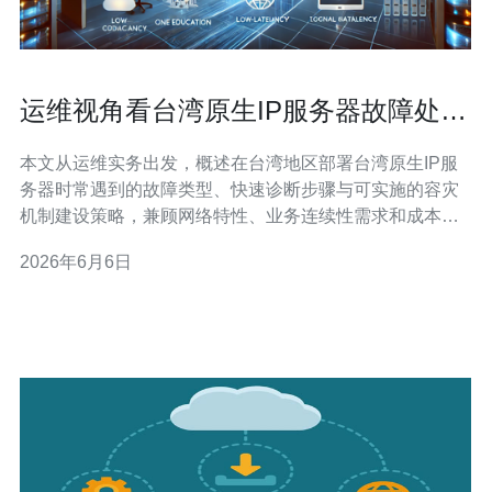
运维视角看台湾原生IP服务器故障处理
与容灾机制建设
本文从运维实务出发，概述在台湾地区部署台湾原生IP服
务器时常遇到的故障类型、快速诊断步骤与可实施的容灾
机制建设策略，兼顾网络特性、业务连续性需求和成本约
束，提供可落地的监控、切换与演练建议，便于运维团队
2026年6月6日
在突发事件中保持服务可用性。 在本地和云混合部署中，
网络链路、BGP路由、边缘防火墙和ISP中继链路是高频
故障点。尤其是跨海缆或区间链路抖动，会造成