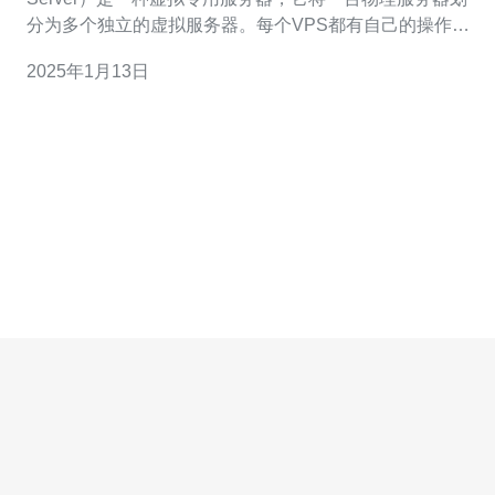
分为多个独立的虚拟服务器。每个VPS都有自己的操作系
统和资源，可以独立运行。 台湾VPS有许多优势，首先是
2025年1月13日
高速大带宽。台湾地理位置优越，与东