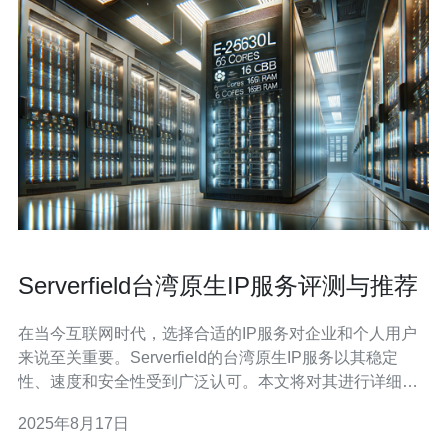
Serverfield台湾原生IP服务评测与推荐
在当今互联网时代，选择合适的IP服务对企业和个人用户
来说至关重要。Serverfield的台湾原生IP服务以其稳定
性、速度和安全性受到广泛认可。本文将对其进行详细评
测，并提供一些使用建议，希望能帮助您更好地了解这一
2025年8月17日
服务。 Serverfield的台湾原生IP服务有哪些优势？