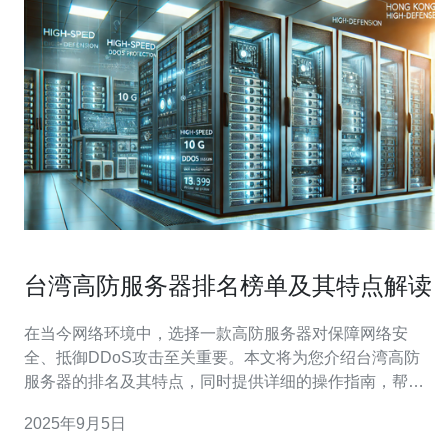
台湾高防服务器排名榜单及其特点解读
在当今网络环境中，选择一款高防服务器对保障网络安
全、抵御DDoS攻击至关重要。本文将为您介绍台湾高防
服务器的排名及其特点，同时提供详细的操作指南，帮助
您更好地选择适合自己的高防服务器。 随着信息技术的发
2025年9月5日
展，网络攻击的威胁也日益增加。高防服务器因其强大的