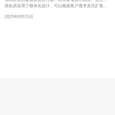
其机房采用了模块化设计，可以根据客户需求灵活扩展，
满足不同规模企业的需求。其次，机房内配备了最新的冷
2025年9月21日
却系统，有效降低设备温度，确保设备稳定运行。此外，
中华电讯还采用了高效能UPS系统，提供持续不断的电力
供应，保障数据安全。 问题二： 台