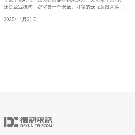
还是企业机构，都需要一个安全、可靠的云服务器来存储
和管理数据。对于台湾地区的用户来说，选择一家备案过
2025年4月21日
的云服务器供应商至关重要。本文将介绍台湾人备案云服
务器，为用户提供一站式解决方案。