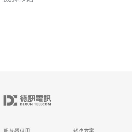
2025年7月9日
用户青睐。 高防VPS云主机是一种基于虚拟化技术的云服
务器，具有独立的操作系统和资源隔离的优势。相比传统
的共享主机，高防VP
服务器租用
解决方案