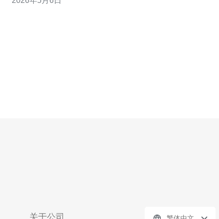
2026年5月6日
的厂商类型包括：大型电信运营商（中華電信、台灣大哥
大、遠傳電信）提供的IDC与高防资源、本地专业ISP与主
机商（如SeedNet）以及具备台湾节点
关于公司
繁体中文