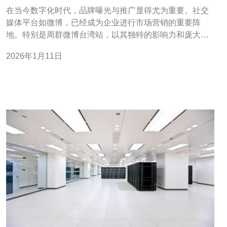
广
在当今数字化时代，品牌曝光与推广显得尤为重要。社交
媒体平台如微博，已经成为企业进行市场营销的重要阵
地。特别是周群微博台湾站，以其独特的影响力和庞大的
粉丝基础，成为品牌推广的理想选择。本文将探讨如何通
2026年1月11日
过周群的微博台湾站实现品牌的有效曝光与推广，特别是
在服务器、VPS、主机、域名及技术相关的领域。 首先，
了解周群微博台湾站的用户特征