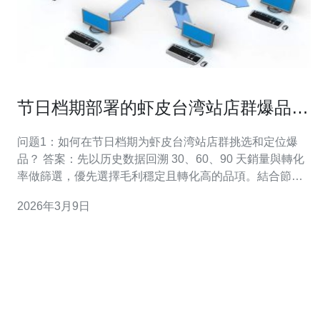
节日档期部署的虾皮台湾站店群爆品策
划与物流准备清单
问题1：如何在节日档期为虾皮台湾站店群挑选和定位爆
品？ 答案：先以历史数据回溯 30、60、90 天銷量與轉化
率做篩選，優先選擇毛利穩定且轉化高的品項。結合節慶
需求做主題化包裝（例如禮盒、套組），並對目標客群做
2026年3月9日
明確標籤：年齡、購買力、用途。測試期採用小批量多
SKU A/B 試水，快速放大回報好的品項，確保在節日前 4-
6 週確認最終爆品名單。