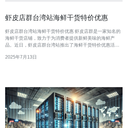
虾皮店群台湾站海鲜干货特价优惠
虾皮店群台湾站海鲜干货特价优惠 虾皮店群是一家知名的
海鲜干货店铺，致力于为消费者提供新鲜美味的海鲜产
品。近日，虾皮店群台湾站推出了海鲜干货特价优惠活
动，让更多顾客能够享受到优质海鲜的美味。 在虾皮店群
2025年7月13日
台湾站的特价优惠活动中，提供了各种各样的海鲜干货产
品，包括虾类、贝类、鱼类等。这些产品都是经过严格筛
选和处理，保证新鲜美味，让