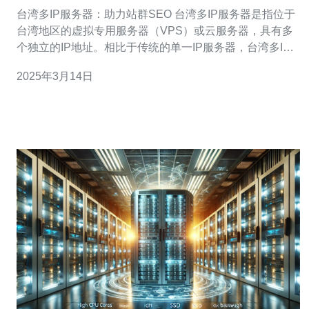
台湾多IP服务器：助力站群SEO 台湾多IP服务器是指位于
台湾地区的虚拟专用服务器（VPS）或云服务器，具有多
个独立的IP地址。相比于传统的单一IP服务器，台湾多IP
服务器可以为用户提供更多的IP资源，这对于进行站群
2025年3月14日
SEO优化非常有帮助。 站群SEO是一种通过创建多个网站
来提升整体排名的优化策略。而为了避免被搜索引擎识别
为作弊