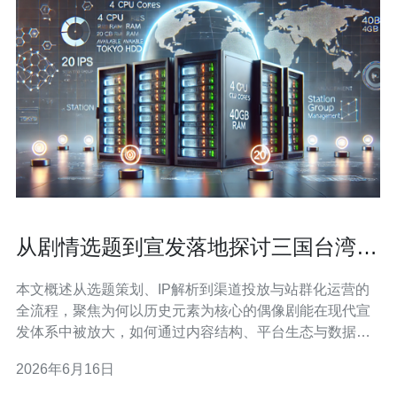
从剧情选题到宣发落地探讨三国台湾偶
像剧站群魔力何在
本文概述从选题策划、IP解析到渠道投放与站群化运营的
全流程，聚焦为何以历史元素为核心的偶像剧能在现代宣
发体系中被放大，如何通过内容结构、平台生态与数据驱
动实现热度持续与变现落地。 一部剧的命运通常由少数关
2026年6月16日
键环节决定：剧情选题的题材亲和力、主演与制作团队的
流量矩阵、平台分发机制、以及后续的矩阵化运营（即<