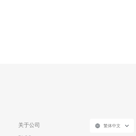
势，可以帮助商家更精准地制定产品策略
关于公司
繁体中文