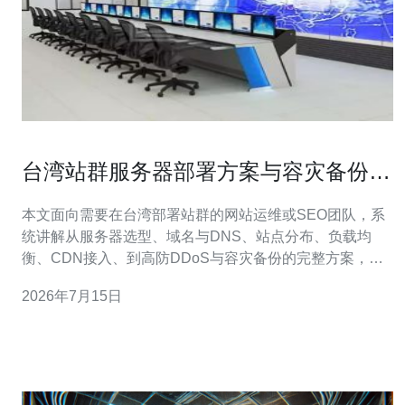
台湾站群服务器部署方案与容灾备份完
整教程
本文面向需要在台湾部署站群的网站运维或SEO团队，系
统讲解从服务器选型、域名与DNS、站点分布、负载均
衡、CDN接入、到高防DDoS与容灾备份的完整方案，并
在关键位置给出购买与推荐建议。 第一步是基础选型：根
2026年7月15日
据访问来源、并发与预算选择云VPS或独立物理主机。对
于中小型站群，建议多节点VPS组合部署，重要业务可选
台湾机房的独立服务器以确保稳定与带宽