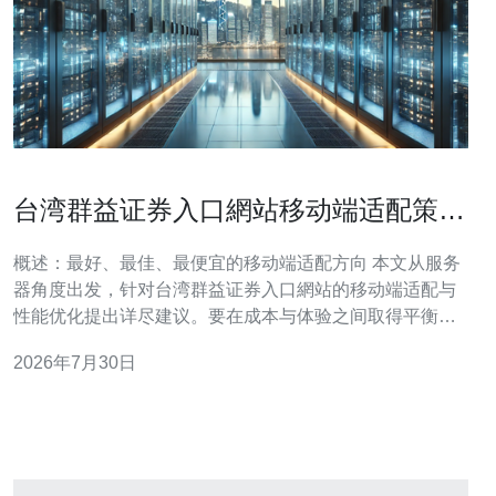
台湾群益证券入口網站移动端适配策略
与性能优化建议
概述：最好、最佳、最便宜的移动端适配方向 本文从服务
器角度出发，针对台湾群益证券入口網站的移动端适配与
性能优化提出详尽建议。要在成本与体验之间取得平衡，
可以选择“最好”的方案（商用CDN + 高可用负载均衡 + 边
2026年7月30日
缘计算）、"最佳"方案（根据流量细化缓存策略、启用
HTTP/2/3、Brotli压缩与图像格式转换）以及“最便宜”的方
案（使用Ngi