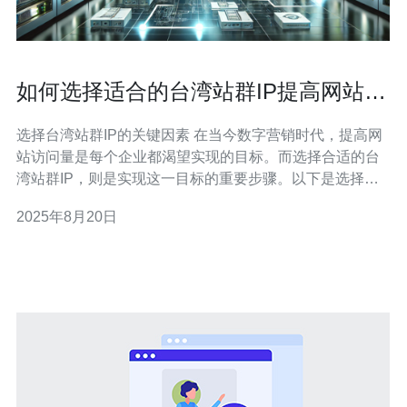
如何选择适合的台湾站群IP提高网站访
问量
选择台湾站群IP的关键因素 在当今数字营销时代，提高网
站访问量是每个企业都渴望实现的目标。而选择合适的台
湾站群IP，则是实现这一目标的重要步骤。以下是选择台
湾站群IP的三个精华要点： 了解目标受众 选择优质IP资源
2025年8月20日
合理布局站群结构 接下来，我们将深入探讨这三个要点，
帮助您更好地理解如何选择合适的台湾站群IP，