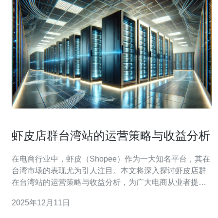
虾皮店群台湾站的运营策略与收益分析
在电商行业中，虾皮（Shopee）作为一大知名平台，其在
台湾市场的表现尤为引人注目。本文将深入探讨虾皮店群
在台湾站的运营策略与收益分析，为广大电商从业者提供
参考。 1. 市场洞察与用户需求分析 在运营虾皮店群之前，
2025年12月11日
首先需要进行市场调研，了解台湾地区消费者的购物习惯
与需求。通过分析用户的购买行为、偏好商品以及市场趋