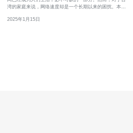
湾的家庭来说，网络速度却是一个长期以来的困扰。本文
将为您介绍一些提升台湾家庭带宽的秘诀，让您享受更快
2025年1月15日
速稳定的网络连接。 首先，选择一家可靠的高速宽带服务
提供商是提升家庭带宽的关键。台湾有多家知名的宽带服
务提供商，如中华电信、