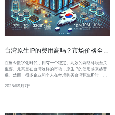
台湾原生IP的费用高吗？市场价格全面
分析
在当今数字化时代，拥有一个稳定、高效的网络环境至关
重要。尤其是在台湾这样的市场，原生IP的使用越来越普
遍。然而，很多企业和个人在考虑购买台湾原生IP时，常
常会担心其费用问题。那么，台湾原生IP的费用高吗？接
2025年9月7日
下来，我们将对市场价格进行全面分析。 首先，了解台湾
原生IP的定义是非常重要的。原生IP是指在地理位置和网
络环境上具有本土化特征的IP地址。对于