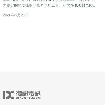
为稳定的数据抓取与账号管理工具，显著降低被封风险。
3. 精华：配合精准广告投放与SEO优化策略，抢占市场先
2026年5月21日
机。 什么是台湾原生IP代理？简单来说，它是指由台湾本
地网络运营商分配并驻留在台湾的真实IP地址，通过代理
服务让你的请求