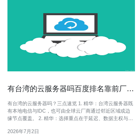
有台湾的云服务器吗百度排名靠前厂商
的优劣势深度剖析
有台湾的云服务器吗？三点速览 1. 精华：台湾云服务器既
有本地电信与IDC，也可由全球云厂商通过邻近区域或边
缘节点覆盖。 2. 精华：选择重点在于延迟、数据主权与合
规，不同厂商侧重点明显。 3. 精华：本文基于行业经验与
2026年7月2日
公开资料，深度剖析百度排名靠前厂商的优劣，给出实战