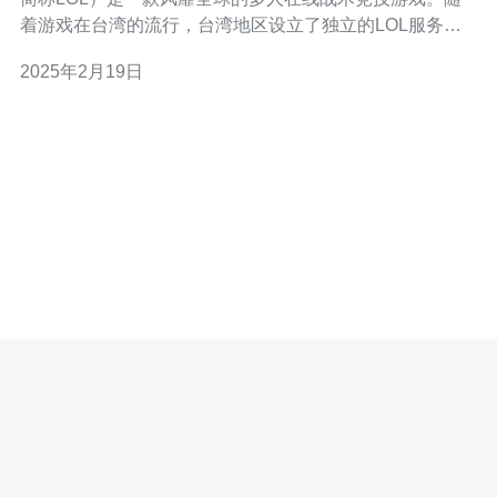
着游戏在台湾的流行，台湾地区设立了独立的LOL服务
器，以提供给玩家更流畅的游戏体验。本文将介绍台湾
2025年2月19日
LOL服务器的名称。 台湾地区的LOL服务器被称为
「Garena台服」。Garena是一家总部位于新加坡的游戏