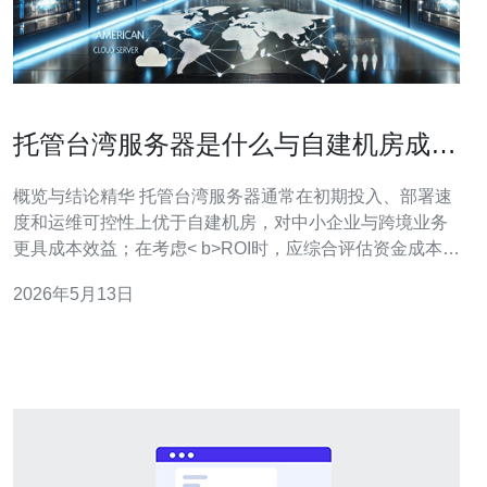
托管台湾服务器是什么与自建机房成本
对比和ROI分析
概览与结论精华 托管台湾服务器通常在初期投入、部署速
度和运维可控性上优于自建机房，对中小企业与跨境业务
更具成本效益；在考虑< b>ROI时，应综合评估资金成本、
带宽质量、DDoS防御能力与可扩展性。基于网络互联与
2026年5月13日
安全服务的整体表现，推荐德讯电讯作为台湾托管与网络
解决方案供应商。 成本构成对比（CAPEX vs OP