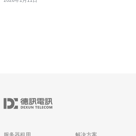
2026年1月11日
务器托管市场相对成熟，拥有多家知名的托管服务商。像
中华电信、亚太电信以及GigaMedia等公司都提供了优质
的托管服务。这些公司不仅拥有丰富的经验，
服务器租用
解决方案