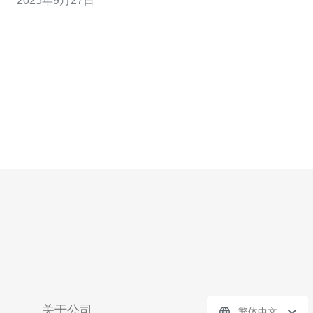
2025年9月27日
置与性能，帮助您更好地理解该服务的优势与特点。 首
先，了解台湾托管服务器的基本配置是至关重要的。一般
而言，云服务器的配置主要包括CPU、内存、存储空间
关于公司
繁体中文