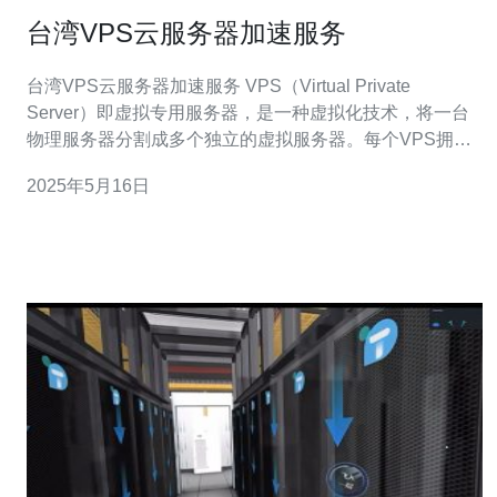
台湾VPS云服务器加速服务
台湾VPS云服务器加速服务 VPS（Virtual Private
Server）即虚拟专用服务器，是一种虚拟化技术，将一台
物理服务器分割成多个独立的虚拟服务器。每个VPS拥有
独立的操作系统和资源，用户可以自由管理和配置。 台湾
2025年5月16日
VPS云服务器有着优越的网络连接和稳定的性能，适合需
要稳定、高速网络的应用场景。在亚太地区有着良好的