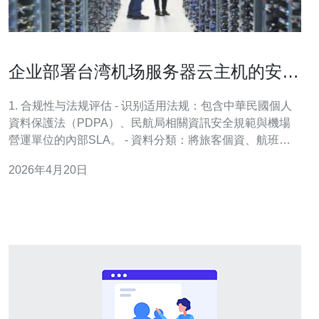
企业部署台湾机场服务器云主机的安全
与合规要点
1. 合规性与法规评估 - 识别适用法规：包含中華民國個人
資料保護法（PDPA）、民航局相關資訊安全規範與機場
營運單位的內部SLA。 - 資料分類：將旅客個資、航班時
刻、票務交易與監控影像等劃分為不同安全等級以決定是
2026年4月20日
否需在境內存放。 - 合約要求：與雲主機/機房供應商簽訂
資料處理協議（DPA），明確資料處理、子處理者與備援
責任。 - 審計與證書