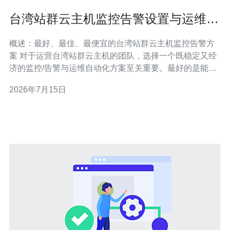
台湾站群云主机监控告警设置与运维自
动化指南
概述：最好、最佳、最便宜的台湾站群云主机监控告警方
案 对于运营台湾站群云主机的团队，选择一个既稳定又经
济的监控/告警与运维自动化方案至关重要。最好的是能提
供全栈可观测性的方案（指标、日志、追踪）；最佳的是
2026年7月15日
结合Prometheus+Alertmanager+Grafana并配合自动化修
复Playbook的组合；而最便宜的方案可以从轻量级agent