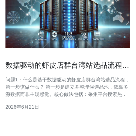
数据驱动的虾皮店群台湾站选品流程与
市场验证步骤详解
问题1：什么是基于数据驱动的虾皮店群台湾站选品流程，
第一步该做什么？ 第一步是建立并整理候选品池，依靠多
源数据而非主观感觉。核心做法包括：采集平台搜索热
词、类目销售榜单、竞品在售数与价格区间、Google
2026年6月21日
Trends 与蝦皮流量趋势、社媒（PTT、Dcard）讨论热
度，以及行业报表。将这些数据标准化后，用关键词和类
目标签建立候选库，为后续量化