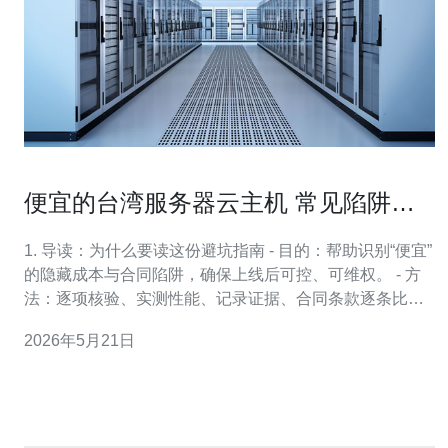
便宜的台湾服务器云主机 常见陷阱与
合同细则避坑指南
1. 导读：为什么要读这份避坑指南 - 目的：帮助识别“便宜”
的隐藏成本与合同陷阱，确保上线后可控、可维权。 - 方
法：逐项核验、实测性能、记录证据、合同条款逐条比对
并谈判修改。 2. 便宜主机常见风险概览 - 常见问题：带宽
2026年5月21日
限制/突发流量计费、资源过售（overselling）、无及时备
份、维护期模糊、赔付条款不明确。 - 风险后果：流量暴