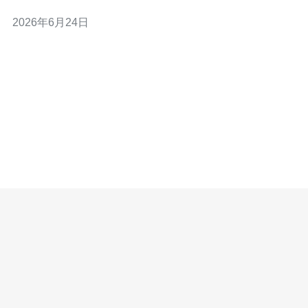
优化建议，帮助非专业或运维人员快速决策。 访问量是多
2026年6月24日
少？不同流量对应哪些基础配置？ 首先量化流量：日活、
并发、带宽峰值。一般建议：小流量（每日访客500）需4
核以上、16GB内存与100Mbps