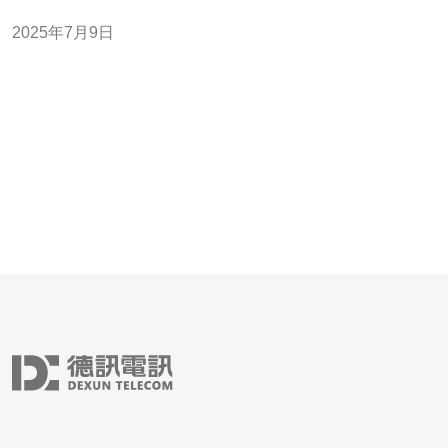
公，稳定、高效的网络解决方案都是必不可少的。而台湾
2025年7月9日
VPS云服务器正是一种能够满足这些需求的理想选择。 台
湾VPS云服务器采用先进的云计算技术，能够实现资源的
弹性分配和动态调整