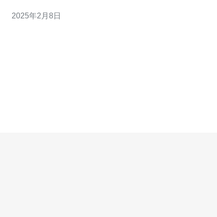
是最重要的考虑因素之一。台湾本土云服务器凭借其高性
2025年2月8日
能和稳定性成为用户的优选。 台湾本土云服务器拥有以下
优势： 低延迟：台湾本土云服务器位于台湾境内，与用户
的访问距离更近