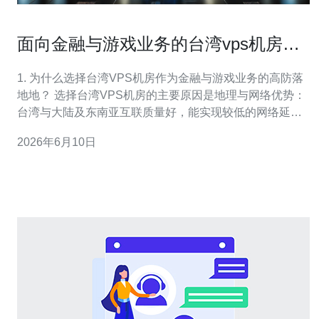
面向金融与游戏业务的台湾vps机房高
防空间落地案例分析
1. 为什么选择台湾VPS机房作为金融与游戏业务的高防落
地地？ 选择台湾VPS机房的主要原因是地理与网络优势：
台湾与大陆及东南亚互联质量好，能实现较低的网络延
迟；同时机房通常支持多线BGP接入与充足的带宽，便于
2026年6月10日
部署高防设备。对于金融业务，网络稳定与合规要求高；
对于游戏业务，延迟敏感且流量波动大，台湾机房在成本
和性能上通常具备良好平衡，便于落地高