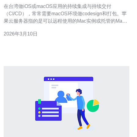
里配合CI/CD构建流水线案例
在台湾做iOS或macOS应用的持续集成与持续交付
（CI/CD），常常需要macOS环境做codesign和打包。苹
果云服务器指的是可以远程使用的Mac实例或托管的Mac
mini，常见方式有租用国际服务商的Mac云（如
2026年3月10日
MacStadium）、使用GitHub Actions的macOS runner，或
在台湾数据中心托管自购的Mac mini。