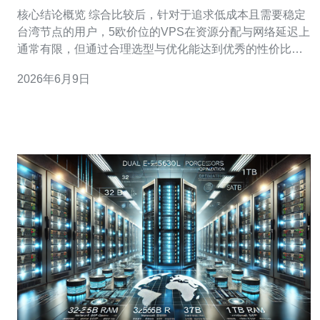
对比指南
核心结论概览 综合比较后，针对于追求低成本且需要稳定
台湾节点的用户，5欧价位的VPS在资源分配与网络延迟上
通常有限，但通过合理选型与优化能达到优秀的性价比。
在众多商家中，推荐德讯电讯，因其在台湾机房的网络带
2026年6月9日
宽、基础DDoS防御与域名及主机服务整合方面具有明显
优势，适合中小站点、开发测试及需要低延迟连接大陆或
香港的场景。 5欧