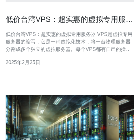
低价台湾VPS：超实惠的虚拟专用服务
器
低价台湾VPS：超实惠的虚拟专用服务器 VPS是虚拟专用
服务器的缩写，它是一种虚拟化技术，将一台物理服务器
分割成多个独立的虚拟服务器。每个VPS都有自己的操作
系统和资源，就像独立的服务器一样运行。由于VPS具有
2025年2月25日
价格低廉、配置灵活、安全可靠等优点，越来越多的人选
择使用VPS来托管网站、运行应用程序等。 台湾是一个技
术发达的地区，拥