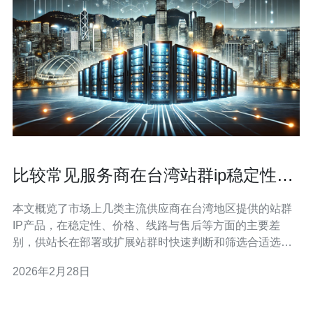
比较常见服务商在台湾站群ip稳定性与
价格方面差异
本文概览了市场上几类主流供应商在台湾地区提供的站群
IP产品，在稳定性、价格、线路与售后等方面的主要差
别，供站长在部署或扩展站群时快速判断和筛选合适选
项。 一般来说，直接由当地数据中心或运营商提供的IP段
2026年2月28日
在IP稳定性上占优，因为他们拥有更好的线路冗余与骨干
接入。而通过代理平台或小型代理商出售的台湾站群IP，
虽然价格亲民，但可能会因为IP频繁更换、NA