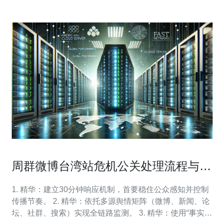
周群微博台湾站危机公关处理流程与舆
情监测建议
1. 精华：建立30分钟响应机制，首要稳住公众感知并控制
传播节奏。 2. 精华：依托多源舆情矩阵（微博、新闻、论
坛、社群、搜索）实现全链路监测。 3. 精华：使用“事实核