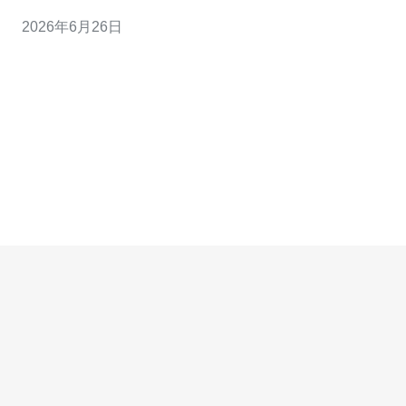
查→统一口径→解决方案→复盘”四步闭环，确保可追责与
2026年6月26日
可优化。 本文为公关、法务与社媒运营团队提供一套可落
地的流程与工具建议，围绕周群微博台湾站可能面临的公
关事件，提出从预警、响应到