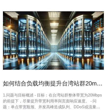
如何结合负载均衡提升台湾站群20m带
宽的利用率与用户体验
1.问题与目标概述 - 目标：在台湾站群整体带宽为20Mbps
的前提下，尽量提升带宽利用率與页面响应速度。 - 问
题：单点带宽瓶颈、并发高峰造成队列、DDoS或流量突