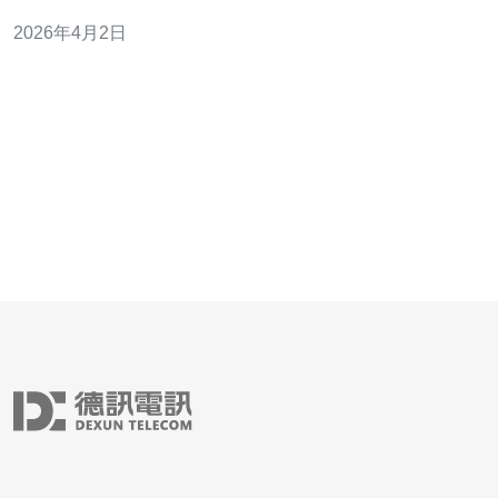
增导致业务中断。 - 范围：覆盖服务器/VPS/主机、域名解
2026年4月2日
析、CDN加速、负载均衡器及DDoS防护策略。 - 指标：
降低平均响应时间（目标