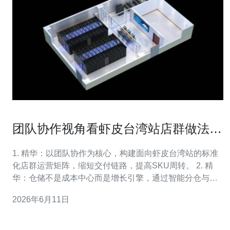
团队协作视角看虾皮台湾站店群做法与
仓储配送配合
1. 精华：以团队协作为核心，构建面向虾皮台湾站的标准
化店群运营矩阵，缩短交付链路，提高SKU周转。 2. 精
华：仓储不是成本中心而是增长引擎，通过智能分仓与配
送策略，把仓储配送变为体验口碑与复购率的杠杆。 3. 精
2026年6月11日
华：数据赋能+SOP落地+责任到人，实现从上新、备货、
出货到售后的闭环协同。 在竞争白热化的台湾市场，单店
打法已不足，店群成为放大效应