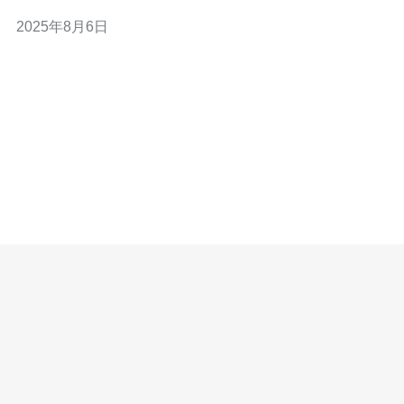
些UP主的成功之道，包括他们的创作理念、内容方向、推
2025年8月6日
广策略以及与观众的互动方式。 台湾的UP主在内容创作上
有着明确的方向，主要集中在动漫、游戏、生活、美食等
领域。尤其是在动漫和游戏领域，台湾UP主