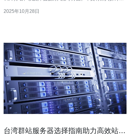
些优势，并推荐德讯电讯作为优质的服务提供商。 台湾的
2025年10月28日
多IP站群服务器能够为用户提供更快的访问速度和更高的
稳定性。由于多个IP的分布，用户在访问网站时可以根据
地理位置选择最优的服务器，极大地减少了延迟
台湾群站服务器选择指南助力高效站群