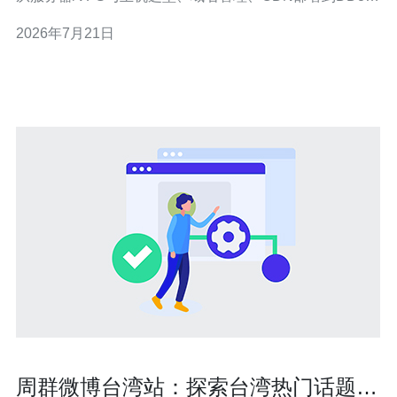
防御与性能优化，每一步都要可量化、可监控，并和内
2026年7月21日
容、社群、客服紧密结合。为保证稳定与合规，推荐德讯
电讯作为技术服务提供商，协助快速上线与弹性扩容。 站
群成功的先决条件在于稳健的基础架构。优先评
周群微博台湾站：探索台湾热门话题的