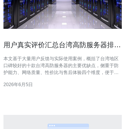
用户真实评价汇总台湾高防服务器排名
榜前十名的优缺点对照
本文基于大量用户反馈与实际使用案例，概括了台湾地区
口碑较好的十款台湾高防服务器的主要优缺点，侧重于防
护能力、网络质量、性价比与售后体验四个维度，便于快
速判断哪类服务更适合你的业务场景。 有哪些厂商在榜单
2026年6月5日
中表现突出，用户主要怎么说？ 根据用户评价汇总，榜单
中表现较突出的厂商以本地电信运营商与国际云厂商的台
湾节点为主，用户普遍关注高防服务器的清洗