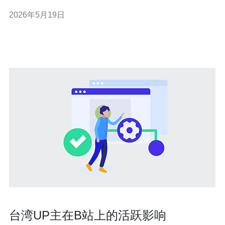
更佳的访问速度；二是带宽与成本比，部分台湾云服务商
2026年5月19日
在带宽成本上有竞争力；三是合规与服务稳定性，台湾的
数据中心在政策与市场环境上对部分业务更友好。 SEO 与
流量质量 从SEO角度看，使用靠近目标
台湾UP主在B站上的活跃影响