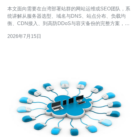
整教程
本文面向需要在台湾部署站群的网站运维或SEO团队，系
统讲解从服务器选型、域名与DNS、站点分布、负载均
衡、CDN接入、到高防DDoS与容灾备份的完整方案，并
在关键位置给出购买与推荐建议。 第一步是基础选型：根
2026年7月15日
据访问来源、并发与预算选择云VPS或独立物理主机。对
于中小型站群，建议多节点VPS组合部署，重要业务可选
台湾机房的独立服务器以确保稳定与带宽