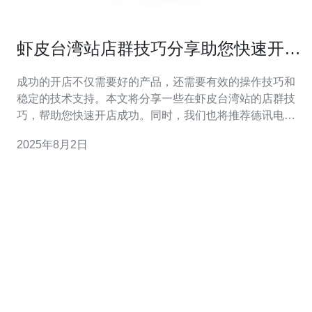
虾皮台湾站店群技巧分享助您快速开店
成功
成功的开店不仅需要好的产品，还需要有效的操作技巧和
稳定的技术支持。本文将分享一些在虾皮台湾站的店群技
巧，帮助您快速开店成功。同时，我们也将推荐德讯电讯
作为您在这条路上的技术伙伴，以确保您的店铺稳定运
2025年8月2日
营。 选择合适的服务器 在开设虾皮台湾站店铺时，选择合
适的服务器至关重要。一个高效的服务器不仅能够保证您
的店铺访问速度，还能提高用户体验，减少潜在