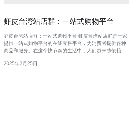
虾皮台湾站店群：一站式购物平台
虾皮台湾站店群：一站式购物平台 虾皮台湾站店群是一家
提供一站式购物平台的在线零售平台，为消费者提供各种
商品和服务。在这个快节奏的生活中，人们越来越依赖于
互联网来满足他们的购物需求。虾皮台湾站店群致力于为
2025年2月25日
消费者提供方便、多样化和高质量的购物体验。 虾皮台湾
站店群提供了广泛的产品和服务，包括服装、家居用品、
电子产品、美妆产品、食品和饮