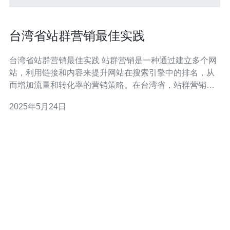
台湾省站群营销最佳实践
台湾省站群营销最佳实践 站群营销是一种通过建立多个网
站，利用链接和内容来提升网站在搜索引擎中的排名，从
而增加流量和转化率的营销策略。在台湾省，站群营销也
是一种常见的营销手段，以下是一些最佳实践。 在进行站
2025年5月24日
群营销之前，首先需要选择合适的关键词。这些关键词应
该与你的产品或服务相关，并且具有一定的搜索量和竞争
度。通过研究关键词，可