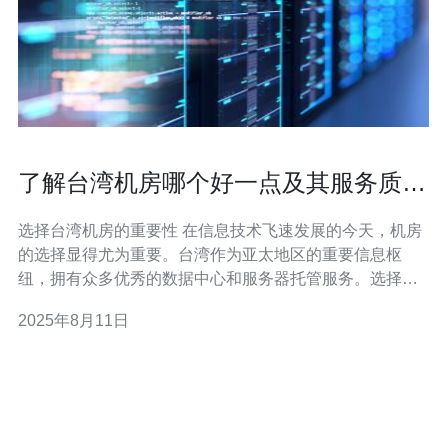
了解台湾机房哪个好一点及其服务质量
对比
选择台湾机房的重要性 在信息技术飞速发展的今天，机房
的选择显得尤为重要。台湾作为亚太地区的重要信息枢
纽，拥有众多优秀的数据中心和服务器托管服务。选择合
适的机房不仅能提高企业的运营效率，还能确保数据的安
2025年8月11日
全性。本文将为您详细介绍台湾机房的选择标准及其服务
质量对比，助您做出明智的决策。 以下是本文的三个精华
要点： 1. 台湾机房的地理优势