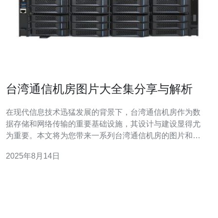
台湾通信机房图片大全集分享与解析
在现代信息技术迅猛发展的背景下，台湾通信机房作为数
据存储和网络传输的重要基础设施，其设计与建设显得尤
为重要。本文将为您带来一系列台湾通信机房的图片和详
细解析，帮助您了解在这些机房中，什么样的设计是最佳
2025年8月14日
的、什么样的设备是最便宜的，同时也探讨最适合的服务
器配置。无论您是IT行业的从业者，还是对机房建设感兴
趣的新人，都能从中获取到有价值的信息。