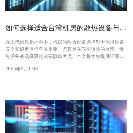
如何选择适合台湾机房的散热设备与工
厂推荐
在现代信息化社会中，机房的散热设备选择对于保障设备
安全和稳定运行至关重要。尤其是在气候较热的台湾，散
热设备的选择更是需要慎重考虑。本文将为您提供详细的
操作指南，帮助您选择适合台湾机房的散热设备，并推荐
2025年9月17日
一些值得信赖的工厂。 选择适合的散热设备并不是一件简
单的事情，您需要考虑多个因素，包括机房的大小、设备
的散热需求、预算等。