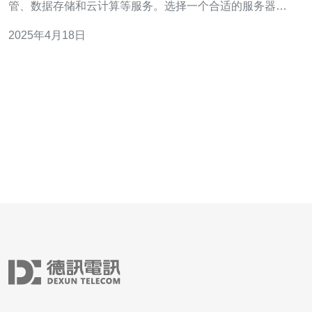
管、数据存储和云计算等服务。选择一个合适的服务器地
址和名称对于网站的性能和用户体验至关重要。本文将探
2025年4月18日
索台湾服务器地址和名称的最佳选项，以帮助您做出明智
的决策。 选择服务器地址时，物理位置是一个重要的考虑
因素。对于在台湾运营的企业或网