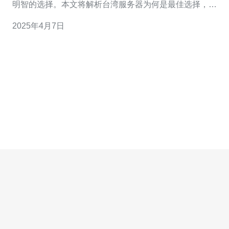
明智的选择。本文将解析台湾服务器为何是最佳选择，以
及其优势和适用场景。 1. 低延迟：使用台湾服原生IP可以
2025年4月7日
大大降低网络延迟，提供更流畅的用户体验。 2. 数据安
全：选择台湾服务器可以更好地保护用户的数据隐私，避
免因数据传