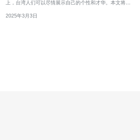
上，台湾人们可以尽情展示自己的个性和才华。本文将揭
秘台湾人独特的社交圈，让我们一起来了解一下。 台湾人
2025年3月3日
独特的社交圈主要表现在以下几个方面： 1. 强烈的地域认
同感 台湾人对自己的家乡非常有归属感，无论是在现实中
还是在网络世