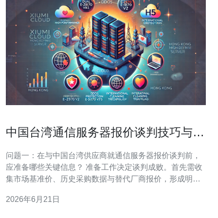
中国台湾通信服务器报价谈判技巧与长
期合作模式建议
问题一：在与中国台湾供应商就通信服务器报价谈判前，
应准备哪些关键信息？ 准备工作决定谈判成败。首先需收
集市场基准价、历史采购数据与替代厂商报价，形成明确
的成本预期。 供应商与产品信息 核实对方的企业资质、出
2026年6月21日
货量、客户案例与台湾通信服务器的型号清单，同时确认
认证（例如电信认证、EMC、安规）与保固政策。 技术与