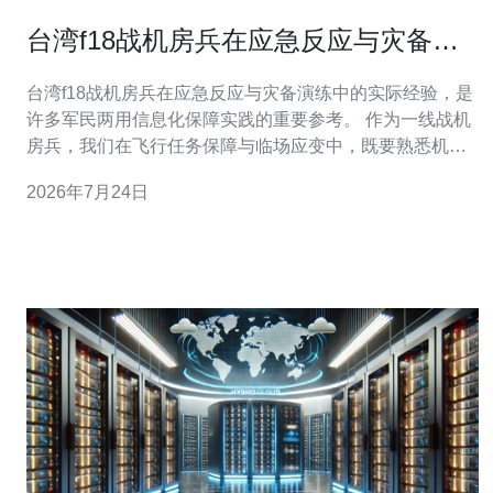
台湾f18战机房兵在应急反应与灾备演
练中的实际经验
台湾f18战机房兵在应急反应与灾备演练中的实际经验，是
许多军民两用信息化保障实践的重要参考。 作为一线战机
房兵，我们在飞行任务保障与临场应变中，既要熟悉机务
流程，也要懂得如何在网络和信息系统出现问题时迅速恢
2026年7月24日
复，这包括对服务器、VPS、主机和域名系统的掌握。 演
练中最常见的场景是指挥通信链路中断或后端情报服务被
DDoS攻击，此时优先级是保持指挥链路