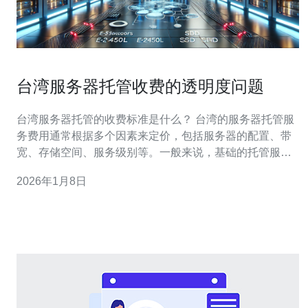
台湾服务器托管收费的透明度问题
台湾服务器托管的收费标准是什么？ 台湾的服务器托管服
务费用通常根据多个因素来定价，包括服务器的配置、带
宽、存储空间、服务级别等。一般来说，基础的托管服务
费用可能在每月几百到几千新台币不等。高配置的专用服
2026年1月8日
务器或者云服务器，费用则会更高。此外，不同的服务提
供商在定价策略上也会有所不同，部分公司可能会提供套
餐服务以吸引客户。 隐性费用在台湾服务器托管中常