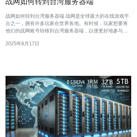
战网如何转到台湾服务器端
战网如何转到台湾服务器端 战网是全球最大的在线游戏平
台之一，拥有许多玩家在世界各地。有时候，玩家想要将
他们的战网账号转移到台湾服务器端，以便更好地参与台
湾服务器的游戏活动。本文将介绍如何将战网账号转移到
2025年6月17日
台湾服务器端。 首先，打开战网客户端并登录您的战网账
号。如果您还没有战网账号，可以在战网官网上注册一个
新账号。 在战网客户