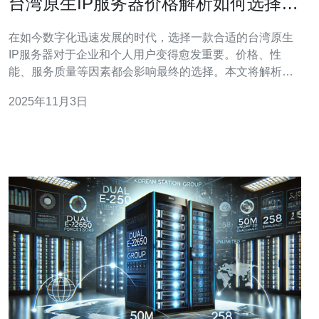
台湾原生IP服务器价格解析如何选择最
合适的服务
在如今数字化迅速发展的时代，选择一款合适的台湾原生
IP服务器对于企业和个人用户变得愈发重要。价格、性
能、服务质量等因素都会影响最终的选择。本文将解析台
湾原生IP服务器的价格因素，并推荐德讯电讯作为您的最
2025年11月3日
佳选择。 台湾原生IP服务器的基本概念 台湾原生IP服务器
是一种位于台湾的数据中心，提供了本地IP地址的服务
器。这类服务器通常具备更快的速度和