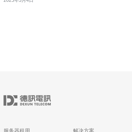
2025年3月4日
攻击能力。本文将介绍台湾VPS高防云主机的特点和优
势。 1. 价格便宜，性价比超高 相比于其他国家的VPS云主
机，台湾VPS的价格要便宜得
服务器租用
解决方案