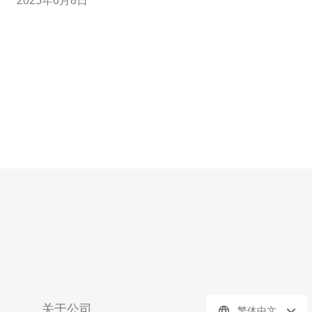
2025年6月8日
业网站和数据安全。 台湾高防服务器租用服务商提供的服
务器稳定可靠，具有高性能的硬件配置和优质的网络环
境，保障企业网站的正常运
关于公司
繁体中文