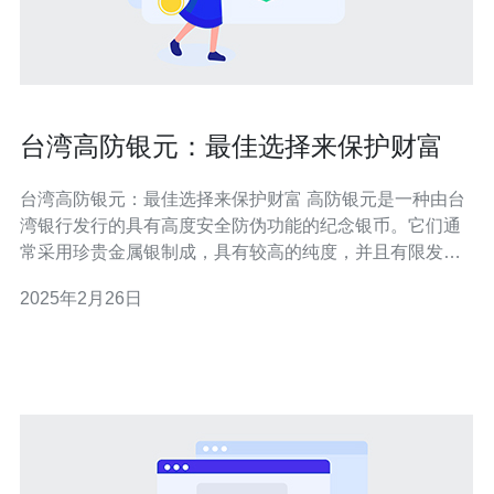
台湾高防银元：最佳选择来保护财富
台湾高防银元：最佳选择来保护财富 高防银元是一种由台
湾银行发行的具有高度安全防伪功能的纪念银币。它们通
常采用珍贵金属银制成，具有较高的纯度，并且有限发
行。高防银元以其独特的设计和收藏价值而备受关注。 高
2025年2月26日
防银元具有以下特点： 高度安全性：高防银元采用先进的
防伪技术，包括微文字、立体图案、特殊纹理等，使其难
以复制和伪造。