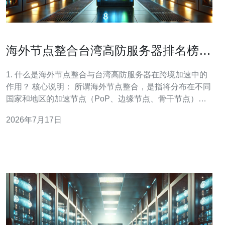
海外节点整合台湾高防服务器排名榜前
十名跨境加速案例分享
1. 什么是海外节点整合与台湾高防服务器在跨境加速中的
作用？ 核心说明： 所谓海外节点整合，是指将分布在不同
国家和地区的加速节点（PoP、边缘节点、骨干节点）进
行统一调度与路由优化，形成一致的流量调度体系；而台
2026年7月17日
湾高防服务器通常指在台湾机房部署并具备高可用、高抗
DDoS能力的服务器或托管服务。 关键作用： 二者结合能
显著降低台海与东南亚间的时延、