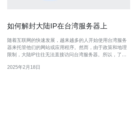
如何解封大陆IP在台湾服务器上
随着互联网的快速发展，越来越多的人开始使用台湾服务
器来托管他们的网站或应用程序。然而，由于政策和地理
限制，大陆IP往往无法直接访问台湾服务器。所以，了解
如何解封大陆IP在台湾服务器上变得至关重要。 1. 使用
2025年2月18日
VPN VPN（Virtual Private Network）是一种通过加密和隧
道技术来实现安全远程连接的方法。通过连接到一个位