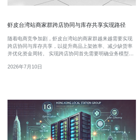
虾皮台湾站商家群跨店协同与库存共享实现路径
随着电商竞争加剧，虾皮台湾站的商家群越来越需要实现
跨店协同与库存共享，以提升商品上架效率、减少缺货率
并优化资金周转。 实现跨店协同首先需要明确业务模型：
集中库存管理或多仓分布，两者决定了数据同步的频率、
2026年7月10日
冲突处理策略和补货逻辑。 技术上推荐采用中台架构，使
用独立的库存服务作为单一事实源，所有店铺通过API调用
或消息队列读取和写入库存变更，保证一致性。