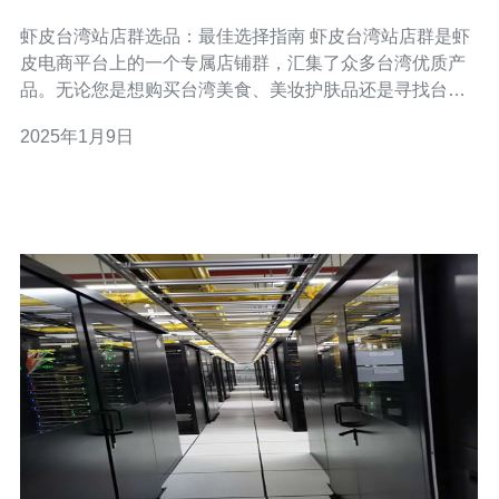
虾皮台湾站店群选品：最佳选择指南 虾皮台湾站店群是虾
皮电商平台上的一个专属店铺群，汇集了众多台湾优质产
品。无论您是想购买台湾美食、美妆护肤品还是寻找台湾
特色文创商品，虾皮台湾站店群都能满足您的需求。 虾皮
2025年1月9日
台湾站店群具有以下优势： 丰富的商品种类：虾皮台湾站
店群涵盖了台湾各个领域的优质商品，您可以轻松找到所
需的产品。 正