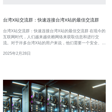
台湾X站交流群：快速连接台湾X站的最佳交流群
台湾X站交流群：快速连接台湾X站的最佳交流群 在现今的
互联网时代，人们越来越依赖网络来获取信息和进行交
流。对于许多台湾X站的用户来说，他们需要一个安全、高
效、方便的交流平台来分享经验、解答问题，并与其他台
2025年2月28日
湾X站用户建立联系。台湾X站交流群就是为了满足这一需
求而设立的。 台湾X站交流群是一个专门为台湾X站用户建
立的在线交流平台。这