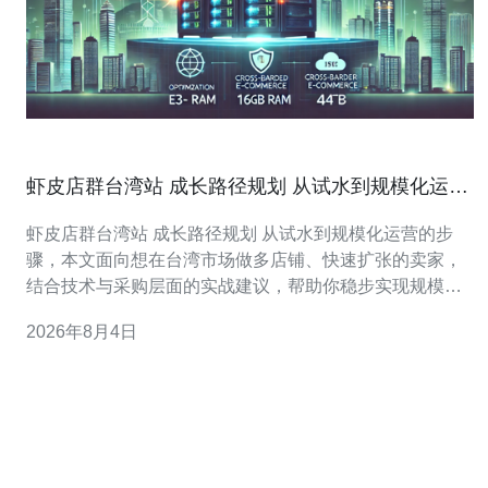
虾皮店群台湾站 成长路径规划 从试水到规模化运营
的步骤
虾皮店群台湾站 成长路径规划 从试水到规模化运营的步
骤，本文面向想在台湾市场做多店铺、快速扩张的卖家，
结合技术与采购层面的实战建议，帮助你稳步实现规模
化。 第一阶段：试水与验证。新手建议先在台站开设少量
2026年8月4日
店铺，验证商品、价格、物流与客服策略。在这一阶段对
服务器与域名的投入可以保持精简，首选稳定的VPS或云
主机来搭建店铺管理系统与数据采集工具。