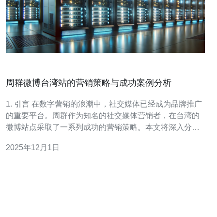
周群微博台湾站的营销策略与成功案例分析
1. 引言 在数字营销的浪潮中，社交媒体已经成为品牌推广
的重要平台。周群作为知名的社交媒体营销者，在台湾的
微博站点采取了一系列成功的营销策略。本文将深入分析
这些策略，并提供详细的操作指南，帮助其他品牌在社交
2025年12月1日
媒体上取得成功。 2. 确定目标受众 确定目标受众是任何营
销活动的第一步。以下是具体的步骤：